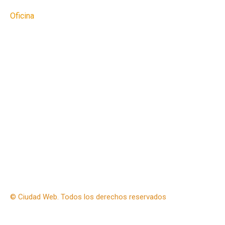
Oficina
Av. Independencia 231, 3er Piso, Cajamarca-Perú
NOSOTROS
POLÍTICAS DE PRIVACIDAD
© Ciudad Web. Todos los derechos reservados