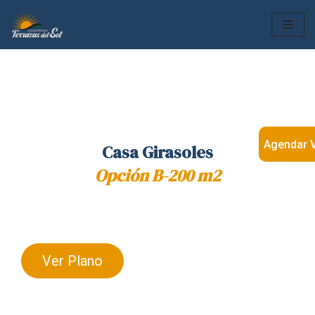
Skip
to
content
Agendar V
Casa Girasoles
Opción B-200 m2
Ver Plano